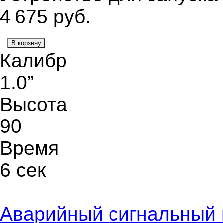
4 675
руб.
В корзину
Калибр
1.0”
Высота
90
Время
6 сек
Аварийный сигнальный 