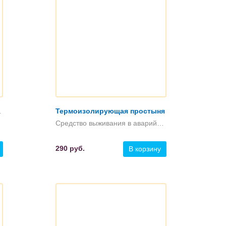
аната"
Термоизолирующая простыня
Средство выживания в аварийной обстановке
290
руб.
В корзину