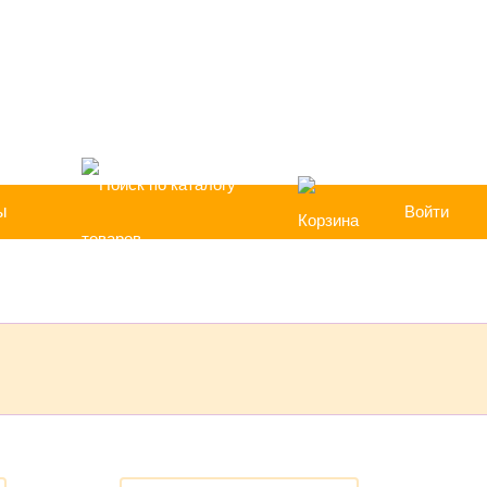
+7 (383) 213-1605
Перезвоните мне
омощь
ы
Войти