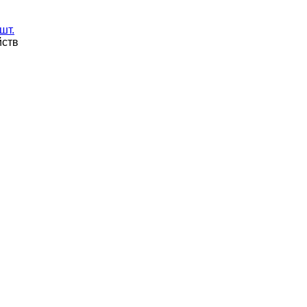
шт.
йств