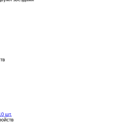
ств
10 шт.
ройств