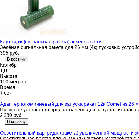
Картридж (сигнальная ракета) зелёного огня
Зелёная сигнальная ракета для 26 мм (4к) пусковых устрой
395
руб.
В корзину
Калибр
1,0”
Высота
100 метров
Время
7 сек.
Адаптер алюминиевый для запуска ракет 12к Comet из 26 
Пусковое устройство предназначено для запуска сигнальны
2 280
руб.
В корзину
Осветительный картридж (ракета) увеличенной мощности ж
Осветительная ракета для 26 мм (4к) пусковых устройств с