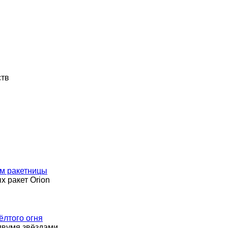
ств
мм ракетницы
х ракет Orion
ёлтого огня
 двумя звёздами