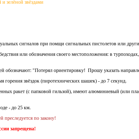
й и зелёной звёздами
зуальных сигналов при помщи сигнальных пистолетов или други
бедствия или обозначения своего местоположения: в турпоходах
рией обозначают: "Потерял ориентировку! Прошу указать направ
мя горения звёздок (пиротехнических шашек) - до 7 секунд.
нных ракет (с папковой гильзой), имеют алюминиевый (или плас
де - до 25 км.
й преследуется по закону!
ссии запрещена!