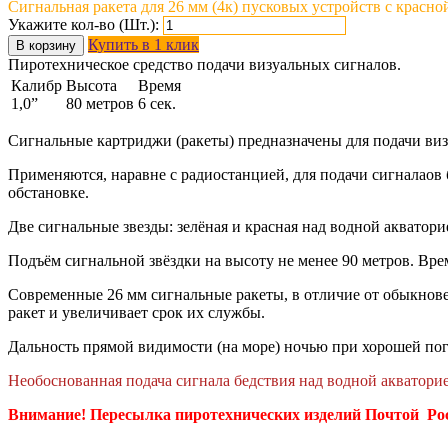
Сигнальная ракета для 26 мм (4к) пусковых устройств с красно
Укажите кол-во (Шт.):
Купить в 1 клик
В корзину
Пиротехническое средство подачи визуальных сигналов.
Калибр
Высота
Время
1,0”
80 метров
6 сек.
Сигнальные картриджи (ракеты) предназначены для подачи ви
Применяются, наравне с радиостанцией, для подачи сигналаов 
обстановке.
Две сигнальные звезды: зелёная и красная над водной аквато
Подъём сигнальной звёздки на высоту не менее 90 метров. Вре
Современные 26 мм сигнальные ракеты, в отличие от обыкнове
ракет и увеличивает срок их службы.
Дальность прямой видимости (на море) ночью при хорошей пого
Необоснованная подача сигнала бедствия над водной акваторие
Внимание! Пересылка пиротехнических изделий Почтой Ро