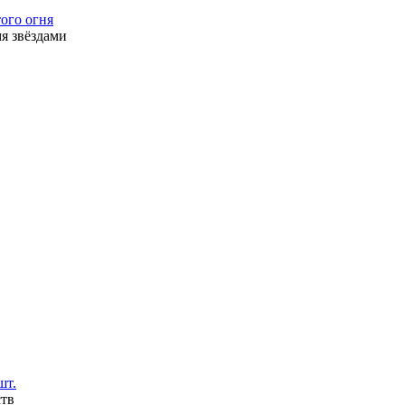
ого огня
мя звёздами
шт.
ств